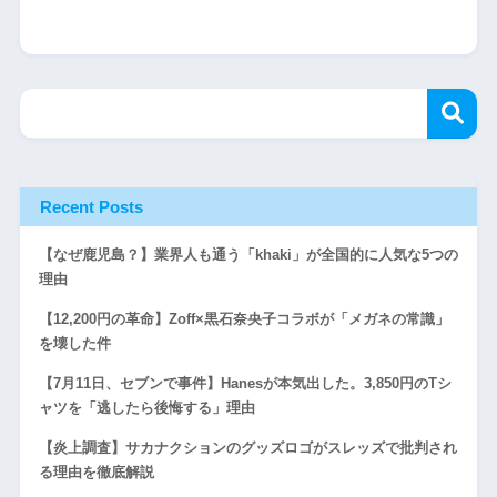
Recent Posts
【なぜ鹿児島？】業界人も通う「khaki」が全国的に人気な5つの
理由
【12,200円の革命】Zoff×黒石奈央子コラボが「メガネの常識」
を壊した件
【7月11日、セブンで事件】Hanesが本気出した。3,850円のTシ
ャツを「逃したら後悔する」理由
【炎上調査】サカナクションのグッズロゴがスレッズで批判され
る理由を徹底解説