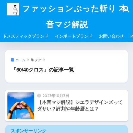
ファッションぶった斬り 本
音マジ解説
ドメスティックブランド
インポートブランド
お問い合わせ
P
ホーム
タグ
「60/40クロス」の記事一覧
2023年10月3日
【本音マジ解説】シエラデザインズって
ダサい？評判や年齢層とは？
スポンサーリンク