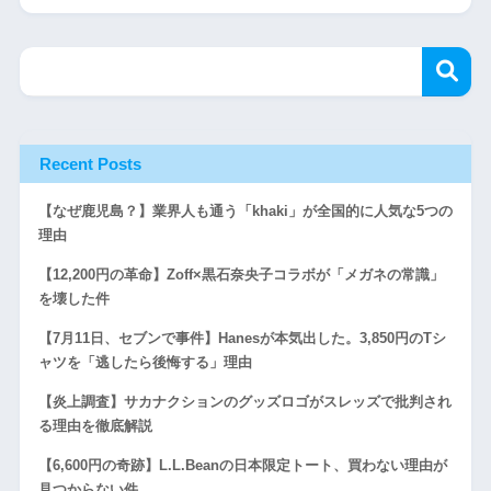
Recent Posts
【なぜ鹿児島？】業界人も通う「khaki」が全国的に人気な5つの
理由
【12,200円の革命】Zoff×黒石奈央子コラボが「メガネの常識」
を壊した件
【7月11日、セブンで事件】Hanesが本気出した。3,850円のTシ
ャツを「逃したら後悔する」理由
【炎上調査】サカナクションのグッズロゴがスレッズで批判され
る理由を徹底解説
【6,600円の奇跡】L.L.Beanの日本限定トート、買わない理由が
見つからない件