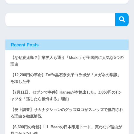
Recent Posts
【なぜ鹿児島？】業界人も通う「khaki」が全国的に人気な5つの
理由
【12,200円の革命】Zoff×黒石奈央子コラボが「メガネの常識」
を壊した件
【7月11日、セブンで事件】Hanesが本気出した。3,850円のTシ
ャツを「逃したら後悔する」理由
【炎上調査】サカナクションのグッズロゴがスレッズで批判され
る理由を徹底解説
【6,600円の奇跡】L.L.Beanの日本限定トート、買わない理由が
見つからない件