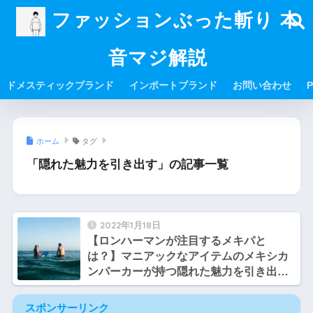
ファッションぶった斬り 本
音マジ解説
ドメスティックブランド
インポートブランド
お問い合わせ
P
ホーム
タグ
「隠れた魅力を引き出す」の記事一覧
2022年1月18日
【ロンハーマンが注目するメキパと
は？】マニアックなアイテムのメキシカ
ンパーカーが持つ隠れた魅力を引き出す
「mexipa」とは？？【サトシとヒロシの
ブランド談義】
スポンサーリンク