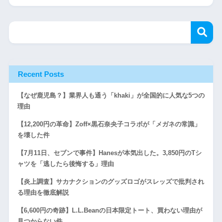
Recent Posts
【なぜ鹿児島？】業界人も通う「khaki」が全国的に人気な5つの
理由
【12,200円の革命】Zoff×黒石奈央子コラボが「メガネの常識」
を壊した件
【7月11日、セブンで事件】Hanesが本気出した。3,850円のTシ
ャツを「逃したら後悔する」理由
【炎上調査】サカナクションのグッズロゴがスレッズで批判され
る理由を徹底解説
【6,600円の奇跡】L.L.Beanの日本限定トート、買わない理由が
見つからない件