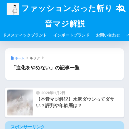
ファッションぶった斬り 本
音マジ解説
ドメスティックブランド
インポートブランド
お問い合わせ
P
ホーム
タグ
「進化をやめない」の記事一覧
2021年11月2日
【本音マジ解説】水沢ダウンってダサ
い？評判や年齢層は？
スポンサーリンク