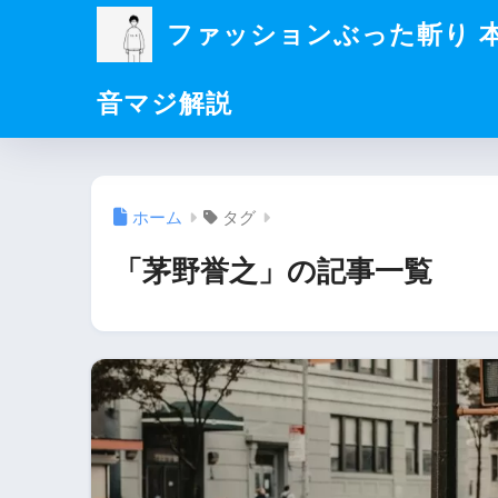
ファッションぶった斬り 
音マジ解説
ホーム
タグ
「茅野誉之」の記事一覧