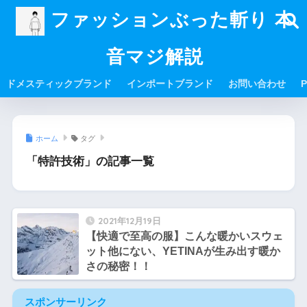
ファッションぶった斬り 本
音マジ解説
ドメスティックブランド
インポートブランド
お問い合わせ
P
ホーム
タグ
「特許技術」の記事一覧
2021年12月19日
【快適で至高の服】こんな暖かいスウェ
ット他にない、YETINAが生み出す暖か
さの秘密！！
スポンサーリンク