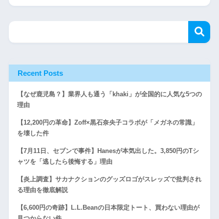
Recent Posts
【なぜ鹿児島？】業界人も通う「khaki」が全国的に人気な5つの
理由
【12,200円の革命】Zoff×黒石奈央子コラボが「メガネの常識」
を壊した件
【7月11日、セブンで事件】Hanesが本気出した。3,850円のTシ
ャツを「逃したら後悔する」理由
【炎上調査】サカナクションのグッズロゴがスレッズで批判され
る理由を徹底解説
【6,600円の奇跡】L.L.Beanの日本限定トート、買わない理由が
見つからない件