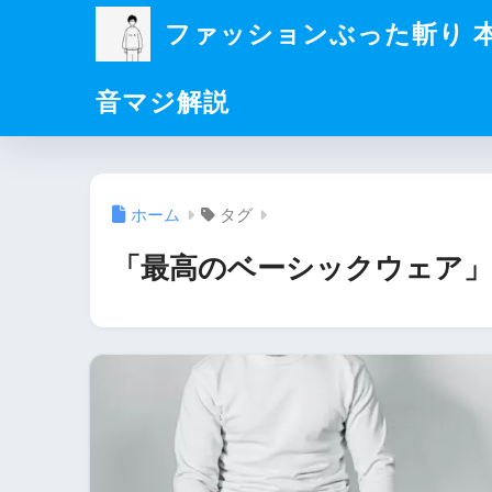
ファッションぶった斬り 
音マジ解説
ホーム
タグ
「最高のベーシックウェア」