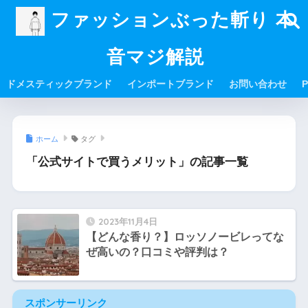
ファッションぶった斬り 本
音マジ解説
ドメスティックブランド
インポートブランド
お問い合わせ
P
ホーム
タグ
「公式サイトで買うメリット」の記事一覧
2023年11月4日
【どんな香り？】ロッソノービレってな
ぜ高いの？口コミや評判は？
スポンサーリンク