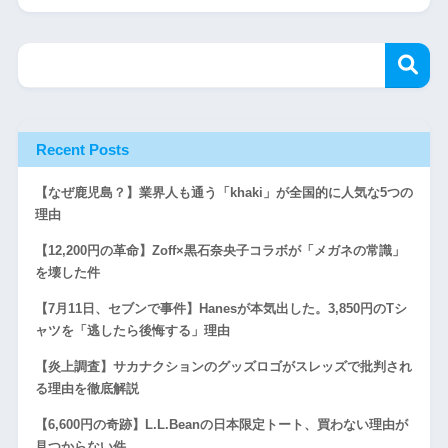
Recent Posts
【なぜ鹿児島？】業界人も通う「khaki」が全国的に人気な5つの
理由
【12,200円の革命】Zoff×黒石奈央子コラボが「メガネの常識」
を壊した件
【7月11日、セブンで事件】Hanesが本気出した。3,850円のTシ
ャツを「逃したら後悔する」理由
【炎上調査】サカナクションのグッズロゴがスレッズで批判され
る理由を徹底解説
【6,600円の奇跡】L.L.Beanの日本限定トート、買わない理由が
見つからない件