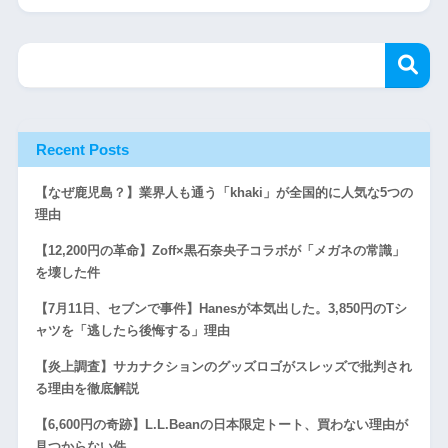
Recent Posts
【なぜ鹿児島？】業界人も通う「khaki」が全国的に人気な5つの
理由
【12,200円の革命】Zoff×黒石奈央子コラボが「メガネの常識」
を壊した件
【7月11日、セブンで事件】Hanesが本気出した。3,850円のTシ
ャツを「逃したら後悔する」理由
【炎上調査】サカナクションのグッズロゴがスレッズで批判され
る理由を徹底解説
【6,600円の奇跡】L.L.Beanの日本限定トート、買わない理由が
見つからない件