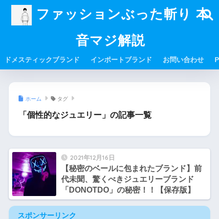
ファッションぶった斬り 本
音マジ解説
ドメスティックブランド
インポートブランド
お問い合わせ
P
ホーム
タグ
「個性的なジュエリー」の記事一覧
2021年12月16日
【秘密のベールに包まれたブランド】前
代未聞、驚くべきジュエリーブランド
「DONOTDO」の秘密！！【保存版】
スポンサーリンク