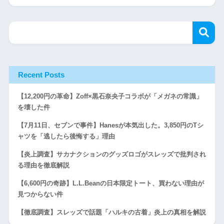
Recent Posts
【12,200円の革命】Zoff×黒石奈央子コラボが「メガネの常識」
を壊した件
【7月11日、セブンで事件】Hanesが本気出した。3,850円のTシ
ャツを「逃したら後悔する」理由
【炎上調査】サカナクションのグッズロゴがスレッズで批判され
る理由を徹底解説
【6,600円の奇跡】L.L.Beanの日本限定トート、買わない理由が
見つからない件
【徹底調査】スレッズで話題「ハルキの古着」炎上の真相を解説