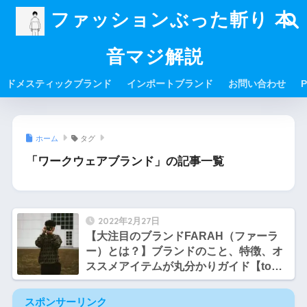
ファッションぶった斬り 本
音マジ解説
ドメスティックブランド
インポートブランド
お問い合わせ
P
ホーム
タグ
「ワークウェアブランド」の記事一覧
2022年2月27日
【大注目のブランドFARAH（ファーラ
ー）とは？】ブランドのこと、特徴、オ
ススメアイテムが丸分かりガイド【tomo
のファッション勉強部屋】
スポンサーリンク