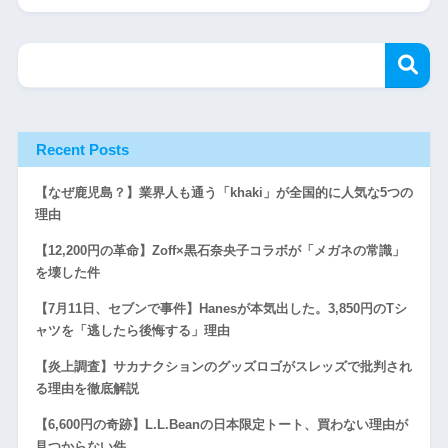
Recent Posts
【なぜ鹿児島？】業界人も通う「khaki」が全国的に人気な5つの
理由
【12,200円の革命】Zoff×黒石奈央子コラボが「メガネの常識」
を壊した件
【7月11日、セブンで事件】Hanesが本気出した。3,850円のTシ
ャツを「逃したら後悔する」理由
【炎上調査】サカナクションのグッズロゴがスレッズで批判され
る理由を徹底解説
【6,600円の奇跡】L.L.Beanの日本限定トート、買わない理由が
見つからない件