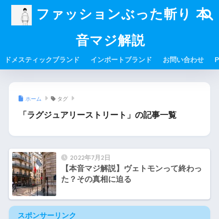
ファッションぶった斬り 本
音マジ解説
ドメスティックブランド
インポートブランド
お問い合わせ
P
ホーム
タグ
「ラグジュアリーストリート」の記事一覧
2022年7月2日
【本音マジ解説】ヴェトモンって終わっ
た？その真相に迫る
スポンサーリンク