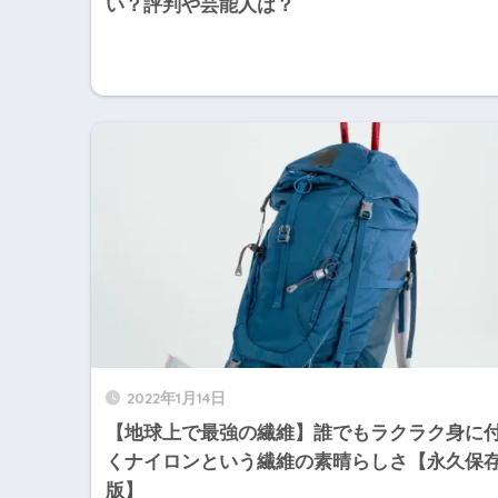
い？評判や芸能人は？
2022年1月14日
【地球上で最強の繊維】誰でもラクラク身に
くナイロンという繊維の素晴らしさ【永久保
版】