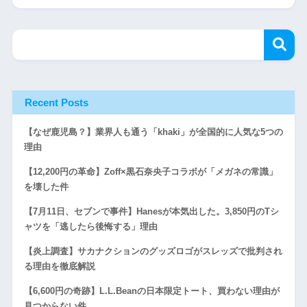
Recent Posts
【なぜ鹿児島？】業界人も通う「khaki」が全国的に人気な5つの
理由
【12,200円の革命】Zoff×黒石奈央子コラボが「メガネの常識」
を壊した件
【7月11日、セブンで事件】Hanesが本気出した。3,850円のTシ
ャツを「逃したら後悔する」理由
【炎上調査】サカナクションのグッズロゴがスレッズで批判され
る理由を徹底解説
【6,600円の奇跡】L.L.Beanの日本限定トート、買わない理由が
見つからない件