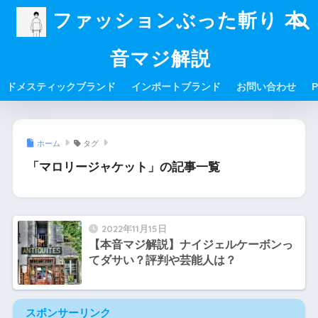
ファッションぶった斬り 本
音マジ解説
ドメスティックブランド
インポートブランド
お問い合わせ
P
ホーム
タグ
「マロリージャケット」の記事一覧
2022年11月15日
【本音マジ解説】ナイジェルケーボンっ
てダサい？評判や芸能人は？
スポンサーリンク