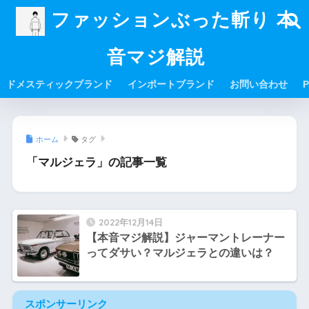
ファッションぶった斬り 本
音マジ解説
ドメスティックブランド
インポートブランド
お問い合わせ
P
ホーム
タグ
「マルジェラ」の記事一覧
2022年12月14日
【本音マジ解説】ジャーマントレーナー
ってダサい？マルジェラとの違いは？
スポンサーリンク