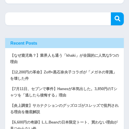
Recent Posts
【なぜ鹿児島？】業界人も通う「khaki」が全国的に人気な5つの
理由
【12,200円の革命】Zoff×黒石奈央子コラボが「メガネの常識」
を壊した件
【7月11日、セブンで事件】Hanesが本気出した。3,850円のTシ
ャツを「逃したら後悔する」理由
【炎上調査】サカナクションのグッズロゴがスレッズで批判され
る理由を徹底解説
【6,600円の奇跡】L.L.Beanの日本限定トート、買わない理由が
見つからない件