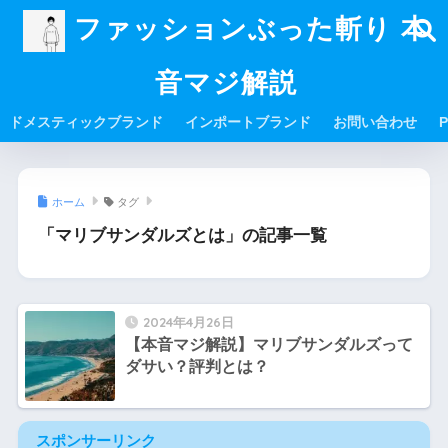
ファッションぶった斬り 本
音マジ解説
ドメスティックブランド
インポートブランド
お問い合わせ
P
ホーム
タグ
「マリブサンダルズとは」の記事一覧
2024年4月26日
【本音マジ解説】マリブサンダルズって
ダサい？評判とは？
スポンサーリンク