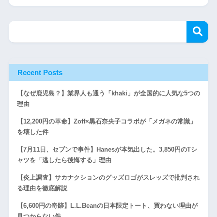
Recent Posts
【なぜ鹿児島？】業界人も通う「khaki」が全国的に人気な5つの
理由
【12,200円の革命】Zoff×黒石奈央子コラボが「メガネの常識」
を壊した件
【7月11日、セブンで事件】Hanesが本気出した。3,850円のTシ
ャツを「逃したら後悔する」理由
【炎上調査】サカナクションのグッズロゴがスレッズで批判され
る理由を徹底解説
【6,600円の奇跡】L.L.Beanの日本限定トート、買わない理由が
見つからない件