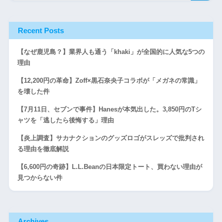
Recent Posts
【なぜ鹿児島？】業界人も通う「khaki」が全国的に人気な5つの
理由
【12,200円の革命】Zoff×黒石奈央子コラボが「メガネの常識」
を壊した件
【7月11日、セブンで事件】Hanesが本気出した。3,850円のTシ
ャツを「逃したら後悔する」理由
【炎上調査】サカナクションのグッズロゴがスレッズで批判され
る理由を徹底解説
【6,600円の奇跡】L.L.Beanの日本限定トート、買わない理由が
見つからない件
Archives