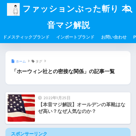
ファッションぶった斬り 本
音マジ解説
ドメスティックブランド
インポートブランド
お問い合わせ
P
ホーム
タグ
「ホーウィン社との密接な関係」の記事一覧
2022年1月25日
【本音マジ解説】オールデンの革靴はな
ぜ高い？なぜ人気なのか？
スポンサーリンク