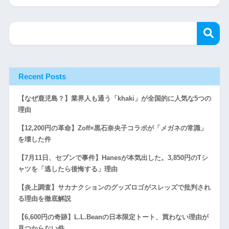
Recent Posts
【なぜ鹿児島？】業界人も通う「khaki」が全国的に人気な5つの
理由
【12,200円の革命】Zoff×黒石奈央子コラボが「メガネの常識」
を壊した件
【7月11日、セブンで事件】Hanesが本気出した。3,850円のTシ
ャツを「逃したら後悔する」理由
【炎上調査】サカナクションのグッズロゴがスレッズで批判され
る理由を徹底解説
【6,600円の奇跡】L.L.Beanの日本限定トート、買わない理由が
見つからない件