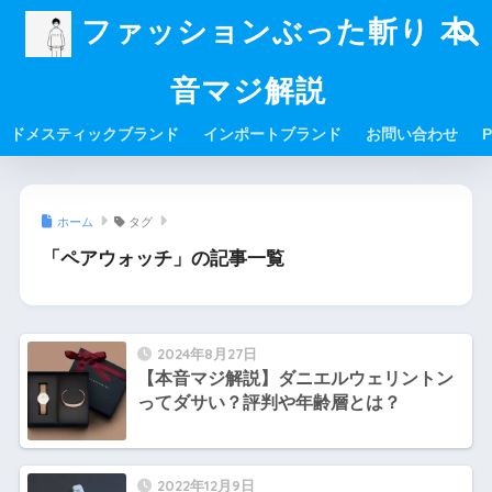
ファッションぶった斬り 本
音マジ解説
ドメスティックブランド
インポートブランド
お問い合わせ
P
ホーム
タグ
「ペアウォッチ」の記事一覧
2024年8月27日
【本音マジ解説】ダニエルウェリントン
ってダサい？評判や年齢層とは？
2022年12月9日