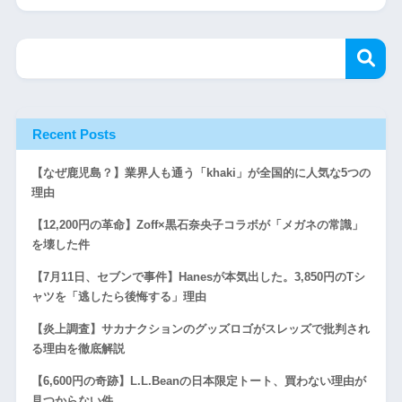
Recent Posts
【なぜ鹿児島？】業界人も通う「khaki」が全国的に人気な5つの
理由
【12,200円の革命】Zoff×黒石奈央子コラボが「メガネの常識」
を壊した件
【7月11日、セブンで事件】Hanesが本気出した。3,850円のTシ
ャツを「逃したら後悔する」理由
【炎上調査】サカナクションのグッズロゴがスレッズで批判され
る理由を徹底解説
【6,600円の奇跡】L.L.Beanの日本限定トート、買わない理由が
見つからない件