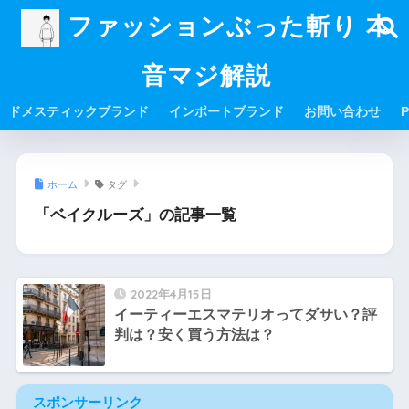
ファッションぶった斬り 本
音マジ解説
ドメスティックブランド
インポートブランド
お問い合わせ
P
ホーム
タグ
「ベイクルーズ」の記事一覧
2022年4月15日
イーティーエスマテリオってダサい？評
判は？安く買う方法は？
スポンサーリンク