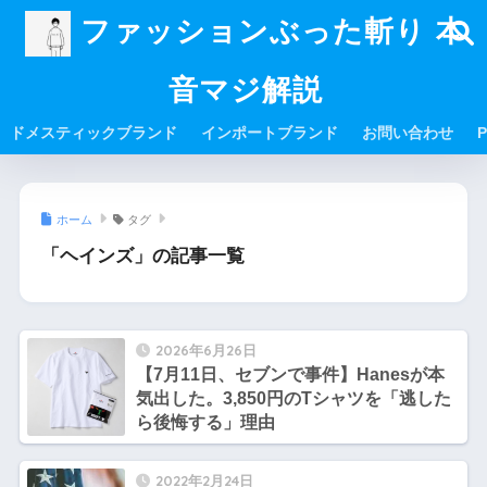
ファッションぶった斬り 本
音マジ解説
ドメスティックブランド
インポートブランド
お問い合わせ
P
ホーム
タグ
「ヘインズ」の記事一覧
2026年6月26日
【7月11日、セブンで事件】Hanesが本
気出した。3,850円のTシャツを「逃した
ら後悔する」理由
2022年2月24日