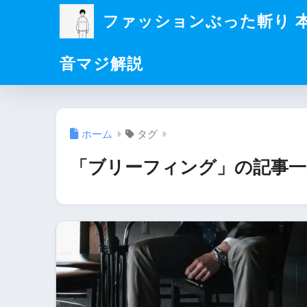
ファッションぶった斬り 
音マジ解説
ホーム
タグ
「ブリーフィング」の記事一