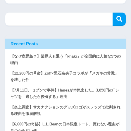
Recent Posts
【なぜ鹿児島？】業界人も通う「khaki」が全国的に人気な5つの
理由
【12,200円の革命】Zoff×黒石奈央子コラボが「メガネの常識」
を壊した件
【7月11日、セブンで事件】Hanesが本気出した。3,850円のTシ
ャツを「逃したら後悔する」理由
【炎上調査】サカナクションのグッズロゴがスレッズで批判され
る理由を徹底解説
【6,600円の奇跡】L.L.Beanの日本限定トート、買わない理由が
見つからない件