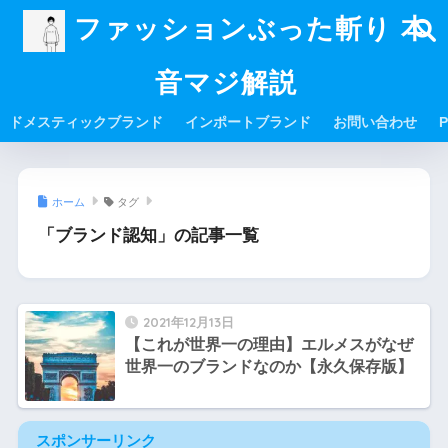
ファッションぶった斬り 本
音マジ解説
ドメスティックブランド
インポートブランド
お問い合わせ
P
ホーム
タグ
「ブランド認知」の記事一覧
2021年12月13日
【これが世界一の理由】エルメスがなぜ
世界一のブランドなのか【永久保存版】
スポンサーリンク