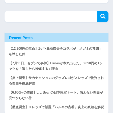
Recent Posts
【12,200円の革命】Zoff×黒石奈央子コラボが「メガネの常識」
を壊した件
【7月11日、セブンで事件】Hanesが本気出した。3,850円のTシ
ャツを「逃したら後悔する」理由
【炎上調査】サカナクションのグッズロゴがスレッズで批判され
る理由を徹底解説
【6,600円の奇跡】L.L.Beanの日本限定トート、買わない理由が
見つからない件
【徹底調査】スレッズで話題「ハルキの古着」炎上の真相を解説