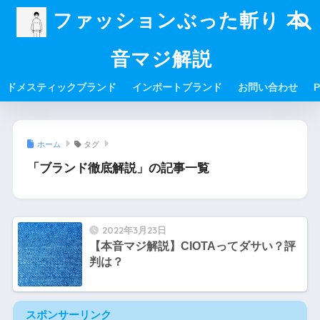
ファッションぶった斬り 本
音マジ解説
ドメスティックブランド
インポートブランド
お問い合わせ
P
ホーム
タグ
「ブランド徹底解説」の記事一覧
2022年3月23日
【本音マジ解説】CIOTAってダサい？評
判は？
スポンサーリンク