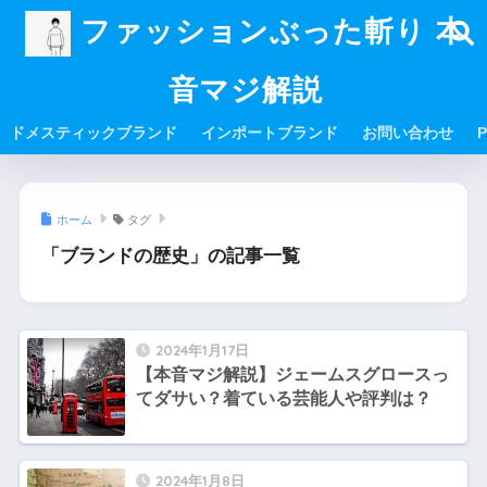
ファッションぶった斬り 本
音マジ解説
ドメスティックブランド
インポートブランド
お問い合わせ
P
ホーム
タグ
「ブランドの歴史」の記事一覧
2024年1月17日
【本音マジ解説】ジェームスグロースっ
てダサい？着ている芸能人や評判は？
2024年1月8日