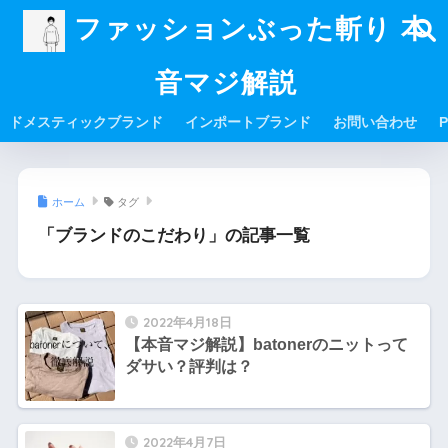
ファッションぶった斬り 本
音マジ解説
ドメスティックブランド
インポートブランド
お問い合わせ
P
ホーム
タグ
「ブランドのこだわり」の記事一覧
2022年4月18日
【本音マジ解説】batonerのニットって
ダサい？評判は？
2022年4月7日