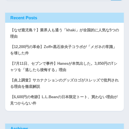
Recent Posts
【なぜ鹿児島？】業界人も通う「khaki」が全国的に人気な5つの
理由
【12,200円の革命】Zoff×黒石奈央子コラボが「メガネの常識」
を壊した件
【7月11日、セブンで事件】Hanesが本気出した。3,850円のTシ
ャツを「逃したら後悔する」理由
【炎上調査】サカナクションのグッズロゴがスレッズで批判され
る理由を徹底解説
【6,600円の奇跡】L.L.Beanの日本限定トート、買わない理由が
見つからない件
Archives