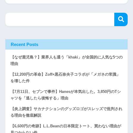
Recent Posts
【なぜ鹿児島？】業界人も通う「khaki」が全国的に人気な5つの
理由
【12,200円の革命】Zoff×黒石奈央子コラボが「メガネの常識」
を壊した件
【7月11日、セブンで事件】Hanesが本気出した。3,850円のTシ
ャツを「逃したら後悔する」理由
【炎上調査】サカナクションのグッズロゴがスレッズで批判され
る理由を徹底解説
【6,600円の奇跡】L.L.Beanの日本限定トート、買わない理由が
見つからない件