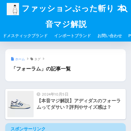
ファッションぶった斬り 本
音マジ解説
ドメスティックブランド
インポートブランド
お問い合わせ
P
ホーム
タグ
「フォーラム」の記事一覧
2024年10月5日
【本音マジ解説】アディダスのフォーラ
ムってダサい？評判やサイズ感は？
スポンサーリンク