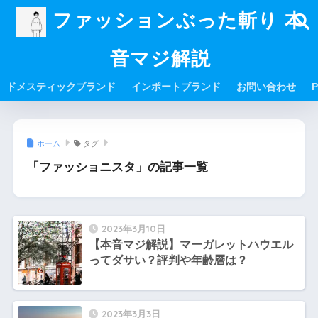
ファッションぶった斬り 本
音マジ解説
ドメスティックブランド
インポートブランド
お問い合わせ
P
ホーム
タグ
「ファッショニスタ」の記事一覧
2023年3月10日
【本音マジ解説】マーガレットハウエル
ってダサい？評判や年齢層は？
2023年3月3日