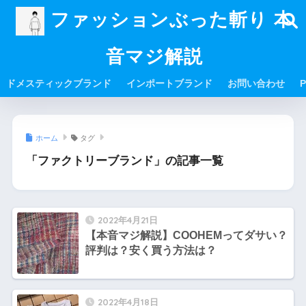
ファッションぶった斬り 本
音マジ解説
ドメスティックブランド
インポートブランド
お問い合わせ
P
ホーム
タグ
「ファクトリーブランド」の記事一覧
2022年4月21日
【本音マジ解説】COOHEMってダサい？
評判は？安く買う方法は？
2022年4月18日