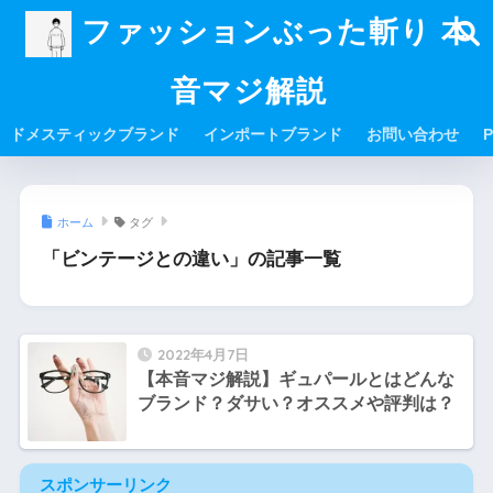
ファッションぶった斬り 本
音マジ解説
ドメスティックブランド
インポートブランド
お問い合わせ
P
ホーム
タグ
「ビンテージとの違い」の記事一覧
2022年4月7日
【本音マジ解説】ギュパールとはどんな
ブランド？ダサい？オススメや評判は？
スポンサーリンク