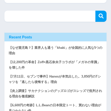
Recent Posts
【なぜ鹿児島？】業界人も通う「khaki」が全国的に人気な5つの
理由
【12,200円の革命】Zoff×黒石奈央子コラボが「メガネの常識」
を壊した件
【7月11日、セブンで事件】Hanesが本気出した。3,850円のTシ
ャツを「逃したら後悔する」理由
【炎上調査】サカナクションのグッズロゴがスレッズで批判され
る理由を徹底解説
【6,600円の奇跡】L.L.Beanの日本限定トート、買わない理由が
見つからない件