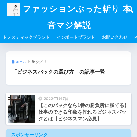
ファッションぶった斬り 本
音マジ解説
ドメスティックブランド
インポートブランド
お問い合わせ
P
ホーム
タグ
「ビジネスバックの選び方」の記事一覧
2022年1月7日
【このバックなら1番の勝負所に勝てる】
仕事のできる印象を作れるビジネスバッ
クとは【ビジネスマン必見】
スポンサーリンク