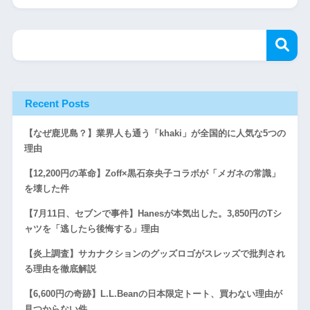
Recent Posts
【なぜ鹿児島？】業界人も通う「khaki」が全国的に人気な5つの
理由
【12,200円の革命】Zoff×黒石奈央子コラボが「メガネの常識」
を壊した件
【7月11日、セブンで事件】Hanesが本気出した。3,850円のTシ
ャツを「逃したら後悔する」理由
【炎上調査】サカナクションのグッズロゴがスレッズで批判され
る理由を徹底解説
【6,600円の奇跡】L.L.Beanの日本限定トート、買わない理由が
見つからない件