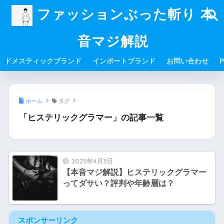
ファッションぶった斬り 本
音マジ解説
ドメスティックブランド
インポートブランド
お問い合わせ
P
ホーム
タグ
「ヒステリックグラマー」の記事一覧
2023年4月3日
【本音マジ解説】ヒステリックグラマー
ってダサい？評判や年齢層は？
スポンサーリンク