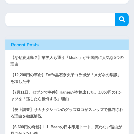
Recent Posts
【なぜ鹿児島？】業界人も通う「khaki」が全国的に人気な5つの
理由
【12,200円の革命】Zoff×黒石奈央子コラボが「メガネの常識」
を壊した件
【7月11日、セブンで事件】Hanesが本気出した。3,850円のTシ
ャツを「逃したら後悔する」理由
【炎上調査】サカナクションのグッズロゴがスレッズで批判され
る理由を徹底解説
【6,600円の奇跡】L.L.Beanの日本限定トート、買わない理由が
見つからない件