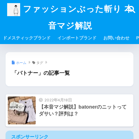
ファッションぶった斬り 本
音マジ解説
ドメスティックブランド
インポートブランド
お問い合わせ
P
ホーム
タグ
「バトナー」の記事一覧
2022年4月18日
【本音マジ解説】batonerのニットって
ダサい？評判は？
スポンサーリンク