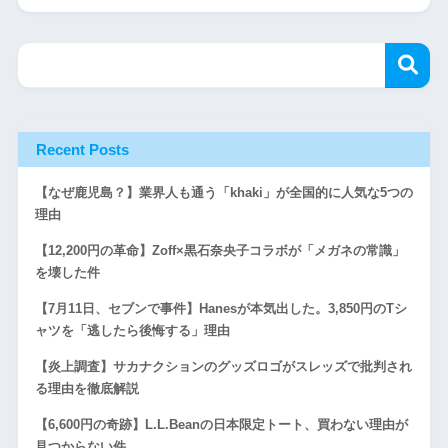
Recent Posts
【なぜ鹿児島？】業界人も通う「khaki」が全国的に人気な5つの
理由
【12,200円の革命】Zoff×黒石奈央子コラボが「メガネの常識」
を壊した件
【7月11日、セブンで事件】Hanesが本気出した。3,850円のTシ
ャツを「逃したら後悔する」理由
【炎上調査】サカナクションのグッズロゴがスレッズで批判され
る理由を徹底解説
【6,600円の奇跡】L.L.Beanの日本限定トート、買わない理由が
見つからない件