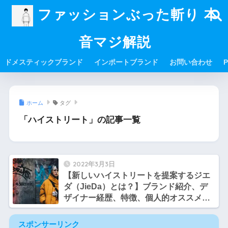
ファッションぶった斬り 本
音マジ解説
ドメスティックブランド
インポートブランド
お問い合わせ
P
ホーム
タグ
「ハイストリート」の記事一覧
2022年3月3日
【新しいハイストリートを提案するジエ
ダ（JieDa）とは？】ブランド紹介、デ
ザイナー経歴、特徴、個人的オススメア
イテム【tomoさんのファッション勉強部
屋】
スポンサーリンク