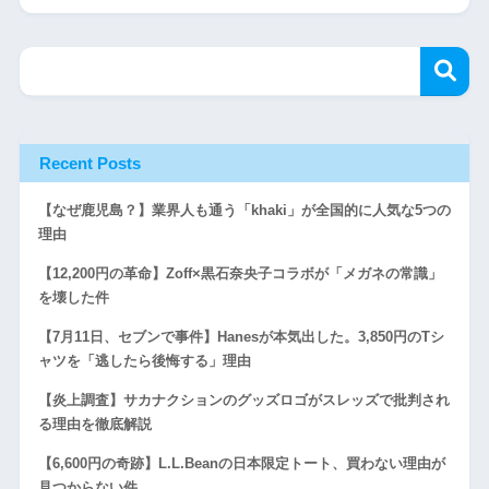
Recent Posts
【なぜ鹿児島？】業界人も通う「khaki」が全国的に人気な5つの
理由
【12,200円の革命】Zoff×黒石奈央子コラボが「メガネの常識」
を壊した件
【7月11日、セブンで事件】Hanesが本気出した。3,850円のTシ
ャツを「逃したら後悔する」理由
【炎上調査】サカナクションのグッズロゴがスレッズで批判され
る理由を徹底解説
【6,600円の奇跡】L.L.Beanの日本限定トート、買わない理由が
見つからない件