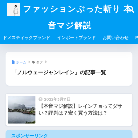
ファッションぶった斬り 本
音マジ解説
ドメスティックブランド
インポートブランド
お問い合わせ
P
ホーム
タグ
「ノルウェージャンレイン」の記事一覧
2022年3月11日
【本音マジ解説】レインチョってダサ
い？評判は？安く買う方法は？
スポンサーリンク