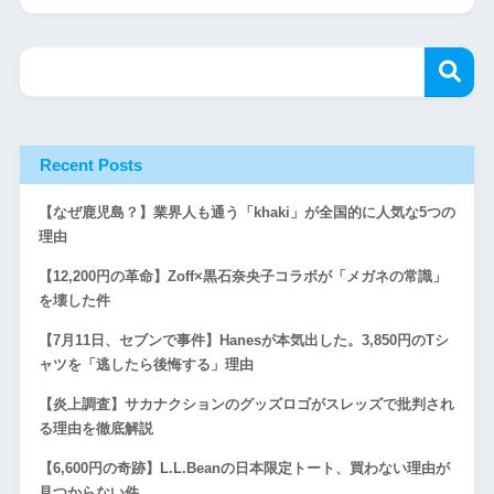
Recent Posts
【なぜ鹿児島？】業界人も通う「khaki」が全国的に人気な5つの
理由
【12,200円の革命】Zoff×黒石奈央子コラボが「メガネの常識」
を壊した件
【7月11日、セブンで事件】Hanesが本気出した。3,850円のTシ
ャツを「逃したら後悔する」理由
【炎上調査】サカナクションのグッズロゴがスレッズで批判され
る理由を徹底解説
【6,600円の奇跡】L.L.Beanの日本限定トート、買わない理由が
見つからない件