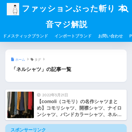
ファッションぶった斬り 本
音マジ解説
ドメスティックブランド
インポートブランド
お問い合わせ
P
ホーム
タグ
「ネルシャツ」の記事一覧
2022年3月21日
【comoli（コモリ）の名作シャツまと
め】コモリシャツ、開襟シャツ、ナイロ
ンシャツ、バンドカラーシャツ、ネルシ
ャツなどまとめて紹介！
スポンサーリンク