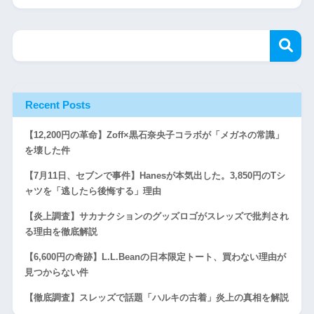
Recent Posts
【12,200円の革命】Zoff×黒石奈央子コラボが「メガネの常識」
を壊した件
【7月11日、セブンで事件】Hanesが本気出した。3,850円のTシ
ャツを「逃したら後悔する」理由
【炎上調査】サカナクションのグッズロゴがスレッズで批判され
る理由を徹底解説
【6,600円の奇跡】L.L.Beanの日本限定トート、買わない理由が
見つからない件
【徹底調査】スレッズで話題「ハルキの古着」炎上の真相を解説