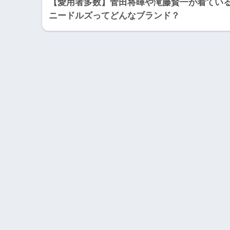
【愛用者多数】菅田将暉や滝藤賢一が着てい
ニードルズってどんなブランド？