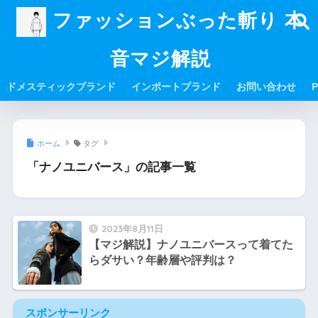
ファッションぶった斬り 本
音マジ解説
ドメスティックブランド
インポートブランド
お問い合わせ
P
ホーム
タグ
「ナノユニバース」の記事一覧
2023年8月11日
【マジ解説】ナノユニバースって着てた
らダサい？年齢層や評判は？
スポンサーリンク