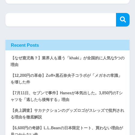
Recent Posts
【なぜ鹿児島？】業界人も通う「khaki」が全国的に人気な5つの
理由
【12,200円の革命】Zoff×黒石奈央子コラボが「メガネの常識」
を壊した件
【7月11日、セブンで事件】Hanesが本気出した。3,850円のTシ
ャツを「逃したら後悔する」理由
【炎上調査】サカナクションのグッズロゴがスレッズで批判され
る理由を徹底解説
【6,600円の奇跡】L.L.Beanの日本限定トート、買わない理由が
見つからない件