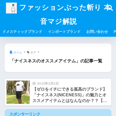
ファッションぶった斬り 本
音マジ解説
ドメスティックブランド
インポートブランド
お問い合わせ
P
ホーム
タグ
「ナイスネスのオススメアイテム」の記事一覧
2022年2月5日
【ゼロをイチにできる孤高のブランド】
「ナイスネス(NICENESS)」の魅力とオ
ススメアイテムとはなんなのか？？【サ
トシとヒロシのファッション談義】
スポンサーリンク