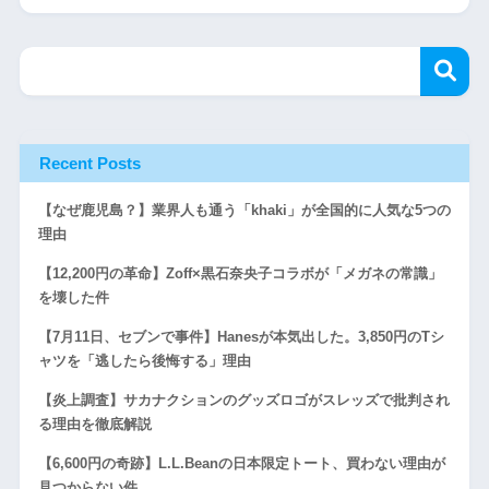
Recent Posts
【なぜ鹿児島？】業界人も通う「khaki」が全国的に人気な5つの
理由
【12,200円の革命】Zoff×黒石奈央子コラボが「メガネの常識」
を壊した件
【7月11日、セブンで事件】Hanesが本気出した。3,850円のTシ
ャツを「逃したら後悔する」理由
【炎上調査】サカナクションのグッズロゴがスレッズで批判され
る理由を徹底解説
【6,600円の奇跡】L.L.Beanの日本限定トート、買わない理由が
見つからない件