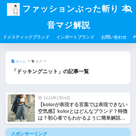
ファッションぶった斬り 本
音マジ解説
ドメスティックブランド
インポートブランド
お問い合わせ
P
ホーム
タグ
「ドッキングニット」の記事一覧
2022年2月14日
【kolorが表現する言葉では表現できない
空気感】kolorとはどんなブランド？特徴
は？初心者でもわかるように簡単解説
【サトシとヒロシのファッション談義】
スポンサーリンク