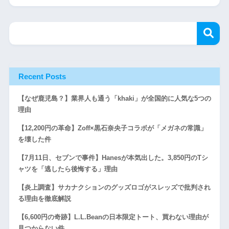
Recent Posts
【なぜ鹿児島？】業界人も通う「khaki」が全国的に人気な5つの
理由
【12,200円の革命】Zoff×黒石奈央子コラボが「メガネの常識」
を壊した件
【7月11日、セブンで事件】Hanesが本気出した。3,850円のTシ
ャツを「逃したら後悔する」理由
【炎上調査】サカナクションのグッズロゴがスレッズで批判され
る理由を徹底解説
【6,600円の奇跡】L.L.Beanの日本限定トート、買わない理由が
見つからない件