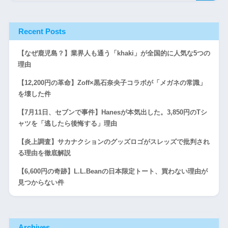
Recent Posts
【なぜ鹿児島？】業界人も通う「khaki」が全国的に人気な5つの
理由
【12,200円の革命】Zoff×黒石奈央子コラボが「メガネの常識」
を壊した件
【7月11日、セブンで事件】Hanesが本気出した。3,850円のTシ
ャツを「逃したら後悔する」理由
【炎上調査】サカナクションのグッズロゴがスレッズで批判され
る理由を徹底解説
【6,600円の奇跡】L.L.Beanの日本限定トート、買わない理由が
見つからない件
Archives