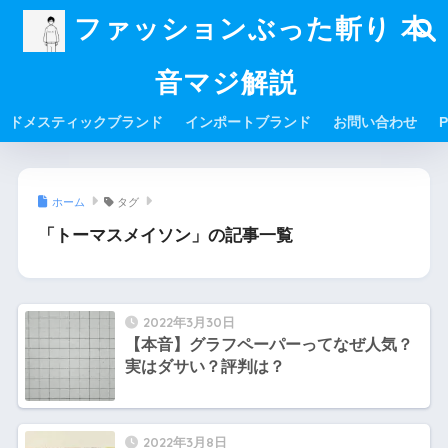
ファッションぶった斬り 本
音マジ解説
ドメスティックブランド
インポートブランド
お問い合わせ
P
ホーム
タグ
「トーマスメイソン」の記事一覧
2022年3月30日
【本音】グラフペーパーってなぜ人気？
実はダサい？評判は？
2022年3月8日