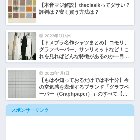
【本音マジ解説】theclasikってダサい？
評判は？安く買う方法は？
2022年2月6日
【ドメブラ名作シャツまとめ】コモリ、
グラフペーパー、サンリミットなど！こ
れを見ればどんな特徴があるのか一目瞭
然【厳選５ブランド】
2022年1月1日
【もはや知っておるだけでは不十分】今
の空気感を表現するブランド「グラフペ
ーパー（Graphpaper）」のすべて【永
久保存版】
スポンサーリンク