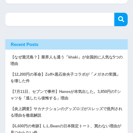
Recent Posts
【なぜ鹿児島？】業界人も通う「khaki」が全国的に人気な5つの
理由
【12,200円の革命】Zoff×黒石奈央子コラボが「メガネの常識」
を壊した件
【7月11日、セブンで事件】Hanesが本気出した。3,850円のTシ
ャツを「逃したら後悔する」理由
【炎上調査】サカナクションのグッズロゴがスレッズで批判され
る理由を徹底解説
【6,600円の奇跡】L.L.Beanの日本限定トート、買わない理由が
見つからない件