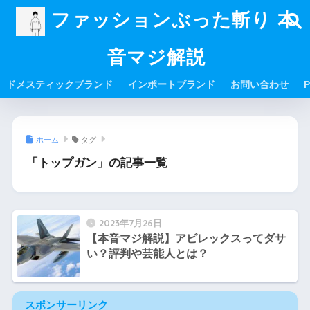
ファッションぶった斬り 本
音マジ解説
ドメスティックブランド
インポートブランド
お問い合わせ
P
ホーム
タグ
「トップガン」の記事一覧
2023年7月26日
【本音マジ解説】アビレックスってダサ
い？評判や芸能人とは？
スポンサーリンク