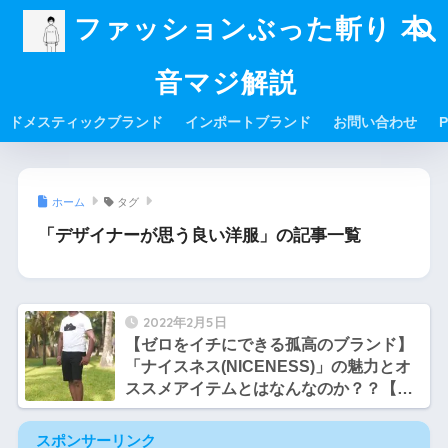
ファッションぶった斬り 本
音マジ解説
ドメスティックブランド
インポートブランド
お問い合わせ
P
ホーム
タグ
「デザイナーが思う良い洋服」の記事一覧
2022年2月5日
【ゼロをイチにできる孤高のブランド】
「ナイスネス(NICENESS)」の魅力とオ
ススメアイテムとはなんなのか？？【サ
トシとヒロシのファッション談義】
スポンサーリンク