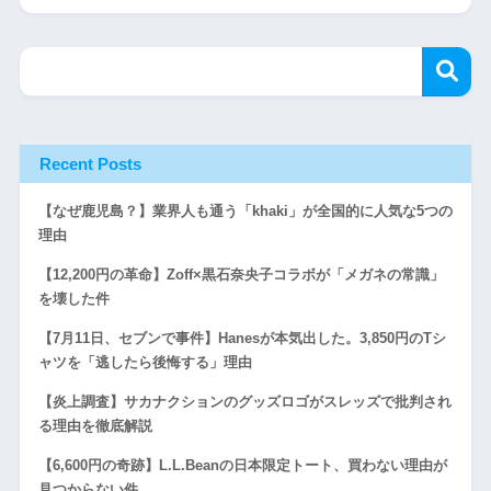
Recent Posts
【なぜ鹿児島？】業界人も通う「khaki」が全国的に人気な5つの
理由
【12,200円の革命】Zoff×黒石奈央子コラボが「メガネの常識」
を壊した件
【7月11日、セブンで事件】Hanesが本気出した。3,850円のTシ
ャツを「逃したら後悔する」理由
【炎上調査】サカナクションのグッズロゴがスレッズで批判され
る理由を徹底解説
【6,600円の奇跡】L.L.Beanの日本限定トート、買わない理由が
見つからない件