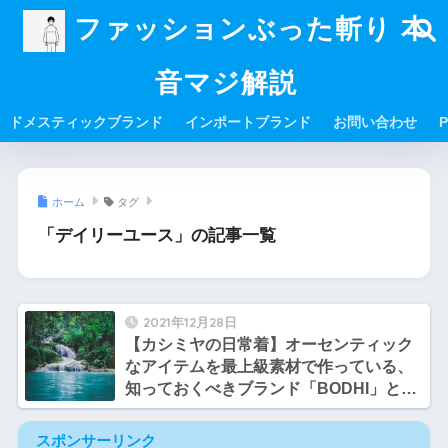
ファッションぶった斬り 本
音マジ解説
ドメスティックブランド
インポートブランド
お問い合わせ
P
ホーム
タグ
「デイリーユース」の記事一覧
2021年12月28日
【カシミヤの日常着】オーセンティック
なアイテムを最上級素材で作っている、
知っておくべきブランド「BODHI」と
は？？【お洒落さんは知っている】
スポンサーリンク