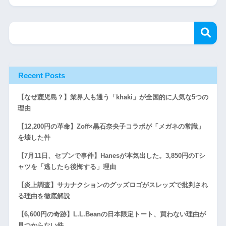
Recent Posts
【なぜ鹿児島？】業界人も通う「khaki」が全国的に人気な5つの
理由
【12,200円の革命】Zoff×黒石奈央子コラボが「メガネの常識」
を壊した件
【7月11日、セブンで事件】Hanesが本気出した。3,850円のTシ
ャツを「逃したら後悔する」理由
【炎上調査】サカナクションのグッズロゴがスレッズで批判され
る理由を徹底解説
【6,600円の奇跡】L.L.Beanの日本限定トート、買わない理由が
見つからない件