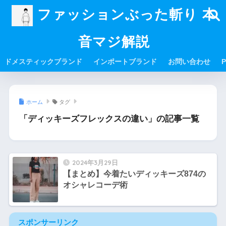
ファッションぶった斬り 本
音マジ解説
ドメスティックブランド
インポートブランド
お問い合わせ
P
ホーム
タグ
「ディッキーズフレックスの違い」の記事一覧
2024年3月29日
【まとめ】今着たいディッキーズ874の
オシャレコーデ術
スポンサーリンク