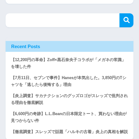
Recent Posts
【12,200円の革命】Zoff×黒石奈央子コラボが「メガネの常識」
を壊した件
【7月11日、セブンで事件】Hanesが本気出した。3,850円のTシ
ャツを「逃したら後悔する」理由
【炎上調査】サカナクションのグッズロゴがスレッズで批判され
る理由を徹底解説
【6,600円の奇跡】L.L.Beanの日本限定トート、買わない理由が
見つからない件
【徹底調査】スレッズで話題「ハルキの古着」炎上の真相を解説