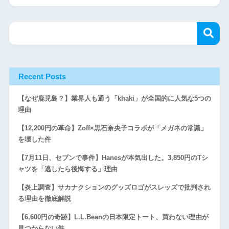
Recent Posts
【なぜ鹿児島？】業界人も通う「khaki」が全国的に人気な5つの
理由
【12,200円の革命】Zoff×黒石奈央子コラボが「メガネの常識」
を壊した件
【7月11日、セブンで事件】Hanesが本気出した。3,850円のTシ
ャツを「逃したら後悔する」理由
【炎上調査】サカナクションのグッズロゴがスレッズで批判され
る理由を徹底解説
【6,600円の奇跡】L.L.Beanの日本限定トート、買わない理由が
見つからない件