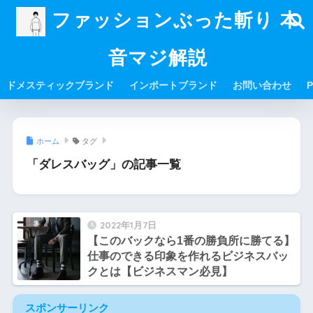
ファッションぶった斬り 本
音マジ解説
ドメスティックブランド
インポートブランド
お問い合わせ
P
ホーム
タグ
「ダレスバッグ」の記事一覧
2022年1月7日
【このバックなら1番の勝負所に勝てる】
仕事のできる印象を作れるビジネスバッ
クとは【ビジネスマン必見】
スポンサーリンク