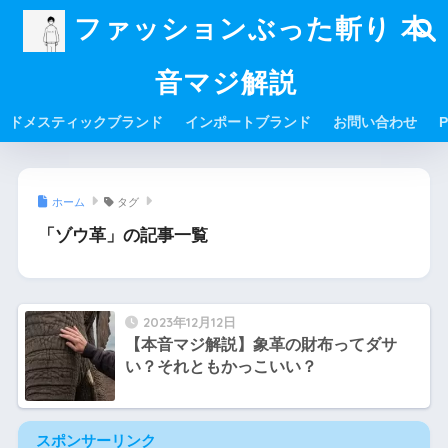
ファッションぶった斬り 本
音マジ解説
ドメスティックブランド
インポートブランド
お問い合わせ
P
ホーム
タグ
「ゾウ革」の記事一覧
2023年12月12日
【本音マジ解説】象革の財布ってダサ
い？それともかっこいい？
スポンサーリンク