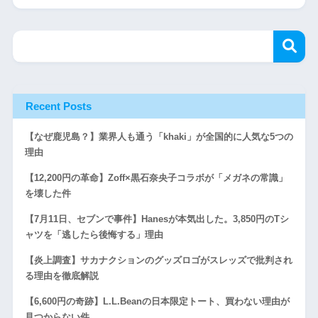
Recent Posts
【なぜ鹿児島？】業界人も通う「khaki」が全国的に人気な5つの
理由
【12,200円の革命】Zoff×黒石奈央子コラボが「メガネの常識」
を壊した件
【7月11日、セブンで事件】Hanesが本気出した。3,850円のTシ
ャツを「逃したら後悔する」理由
【炎上調査】サカナクションのグッズロゴがスレッズで批判され
る理由を徹底解説
【6,600円の奇跡】L.L.Beanの日本限定トート、買わない理由が
見つからない件