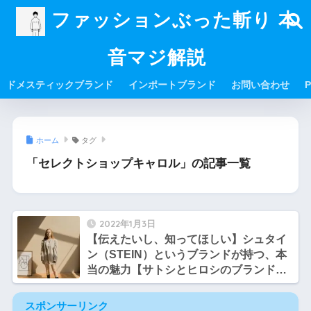
ファッションぶった斬り 本
音マジ解説
ドメスティックブランド
インポートブランド
お問い合わせ
P
ホーム
タグ
「セレクトショップキャロル」の記事一覧
2022年1月3日
【伝えたいし、知ってほしい】シュタイ
ン（STEIN）というブランドが持つ、本
当の魅力【サトシとヒロシのブランド談
義】
スポンサーリンク