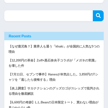
Recent Posts
【なぜ鹿児島？】業界人も通う「khaki」が全国的に人気な5つの
理由
【12,200円の革命】Zoff×黒石奈央子コラボが「メガネの常識」
を壊した件
【7月11日、セブンで事件】Hanesが本気出した。3,850円のTシ
ャツを「逃したら後悔する」理由
【炎上調査】サカナクションのグッズロゴがスレッズで批判され
る理由を徹底解説
【6,600円の奇跡】L.L.Beanの日本限定トート、買わない理由が
見つからない件