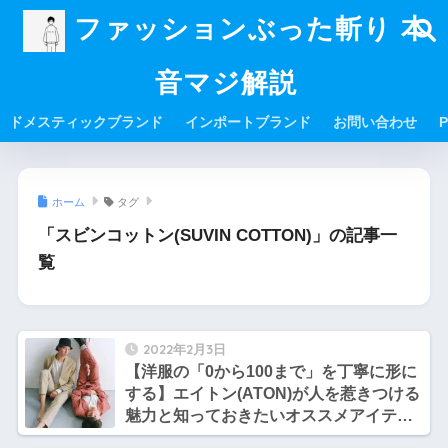
ファッションぶった斬り 本
音マジ解説
ドメスティックブランド
インポートブランド
お問い合わせ
P
ホーム
タグ
「スビンコットン(SUVIN COTTON)」の記事一
覧
2022年2月3日
【洋服の「0から100まで」を丁寧に形に
する】エイトン(ATON)が人を惹きつける
魅力と知っておきたいオススメアイテム
とは？【ブランド解説】