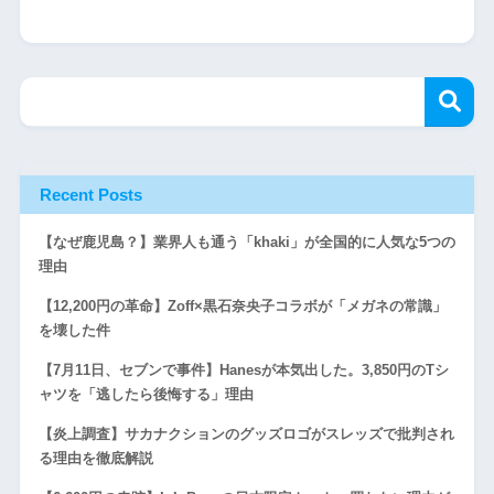
Recent Posts
【なぜ鹿児島？】業界人も通う「khaki」が全国的に人気な5つの
理由
【12,200円の革命】Zoff×黒石奈央子コラボが「メガネの常識」
を壊した件
【7月11日、セブンで事件】Hanesが本気出した。3,850円のTシ
ャツを「逃したら後悔する」理由
【炎上調査】サカナクションのグッズロゴがスレッズで批判され
る理由を徹底解説