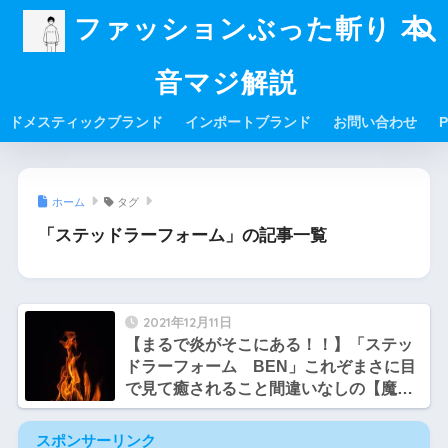
ファッションぶった斬り 本
音マジ解説
ドメスティックブランド
インポートブランド
お問い合わせ
P
ホーム
タグ
「ステッドラーフォーム」の記事一覧
2021年12月11日
【まるで炎がそこにある！！】「ステッ
ドラーフォーム BEN」これぞまさに目
で見て癒されること間違いなしの【魔法
の加湿器】
スポンサーリンク