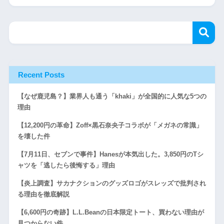
Recent Posts
【なぜ鹿児島？】業界人も通う「khaki」が全国的に人気な5つの
理由
【12,200円の革命】Zoff×黒石奈央子コラボが「メガネの常識」
を壊した件
【7月11日、セブンで事件】Hanesが本気出した。3,850円のTシ
ャツを「逃したら後悔する」理由
【炎上調査】サカナクションのグッズロゴがスレッズで批判され
る理由を徹底解説
【6,600円の奇跡】L.L.Beanの日本限定トート、買わない理由が
見つからない件