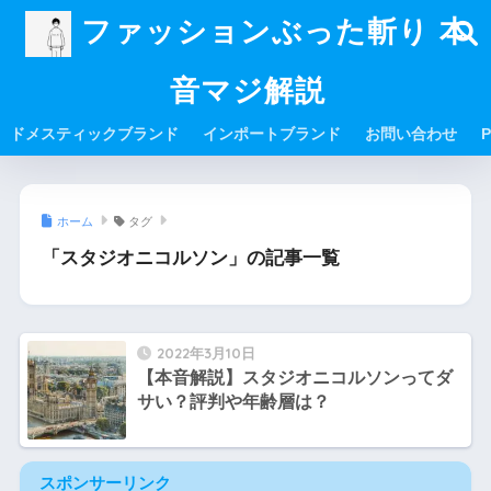
ファッションぶった斬り 本
音マジ解説
ドメスティックブランド
インポートブランド
お問い合わせ
P
ホーム
タグ
「スタジオニコルソン」の記事一覧
2022年3月10日
【本音解説】スタジオニコルソンってダ
サい？評判や年齢層は？
スポンサーリンク