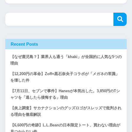
Recent Posts
【なぜ鹿児島？】業界人も通う「khaki」が全国的に人気な5つの
理由
【12,200円の革命】Zoff×黒石奈央子コラボが「メガネの常識」
を壊した件
【7月11日、セブンで事件】Hanesが本気出した。3,850円のTシ
ャツを「逃したら後悔する」理由
【炎上調査】サカナクションのグッズロゴがスレッズで批判され
る理由を徹底解説
【6,600円の奇跡】L.L.Beanの日本限定トート、買わない理由が
見つからない件